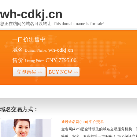
wh-cdkj.cn
您正在访问的域名可以转让!This domain name is for sale!
一口价出售中！
域名
wh-cdkj.cn
Domain Name:
售价
CNY 7795.00
Listing Price:
立即购买
BUY NOW
>>
>>
域名交易方式：
通过金名网(4.cn) 中介交易
金名网(4.cn)是全球领先的域名交易服务机
简单、安全、专业的第三方服务！ 为了保证交