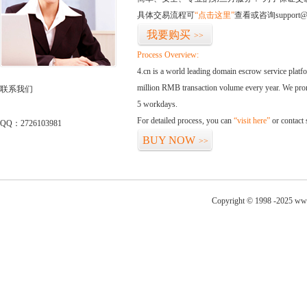
具体交易流程可
“点击这里”
查看或咨询support@
我要购买
>>
Process Overview:
4.cn is a world leading domain escrow service plat
million RMB transaction volume every year. We promi
联系我们
5 workdays.
For detailed process, you can
“visit here”
or contact
QQ：2726103981
BUY NOW
>>
Copyright © 1998 -2025 www